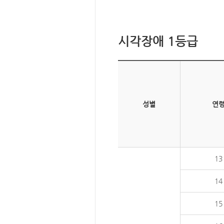
시각장애 1등급
성별
연
13
14
15