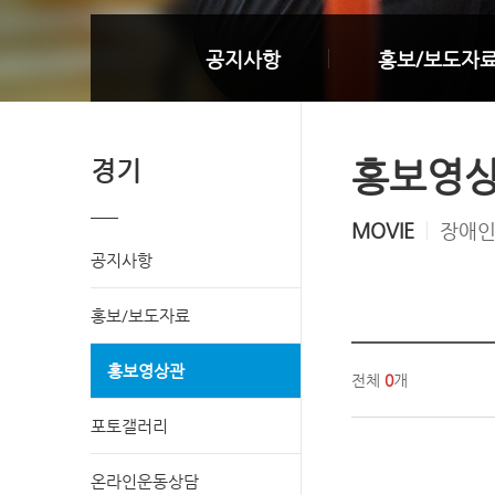
공지사항
홍보/보도자
홍보영
경기
MOVIE
장애인
공지사항
홍보/보도자료
홍보영상관
전체
0
개
포토갤러리
온라인운동상담