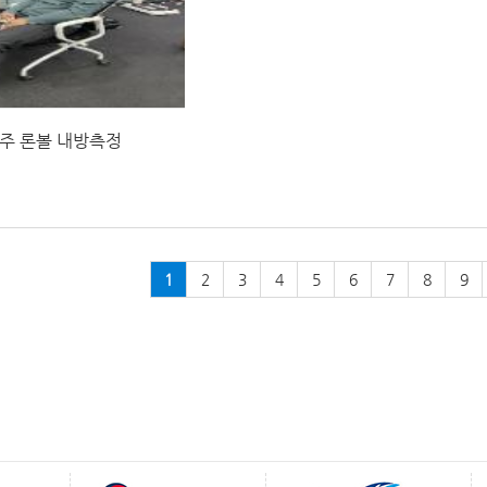
주 론볼 내방측정
1
2
3
4
5
6
7
8
9