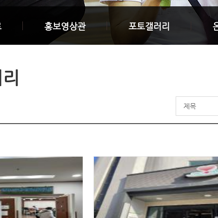
료
홍보영상관
포토갤러리
러리