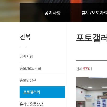
공지사항
홍보/보도자
포토갤
전북
공지사항
홍보/보도자료
전체
573
개
홍보영상관
포토갤러리
온라인운동상담