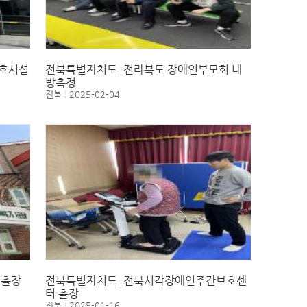
호시설
전북특별자치도_전라북도 장애인부모회 내
방측정
전북
2025-02-04
 출장
전북특별자치도_전북시각장애인주간보호센
터 출장
전북
2025-01-16